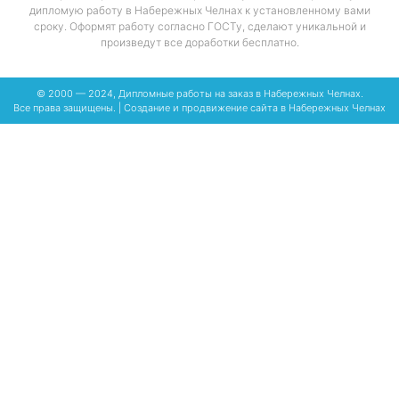
дипломую работу в Набережных Челнах к установленному вами
сроку. Оформят работу согласно ГОСТу, сделают уникальной и
произведут все доработки бесплатно.
© 2000 — 2024, Дипломные работы на заказ в Набережных Челнах.
Все права защищены. | Создание и
продвижение сайта в Набережных Челнах